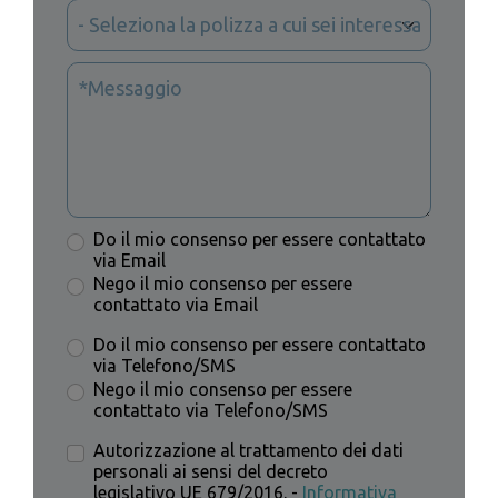
Do il mio consenso per essere contattato
via Email
Nego il mio consenso per essere
contattato via Email
Do il mio consenso per essere contattato
via Telefono/SMS
Nego il mio consenso per essere
contattato via Telefono/SMS
Autorizzazione al trattamento dei dati
personali ai sensi del decreto
legislativo UE 679/2016. -
Informativa