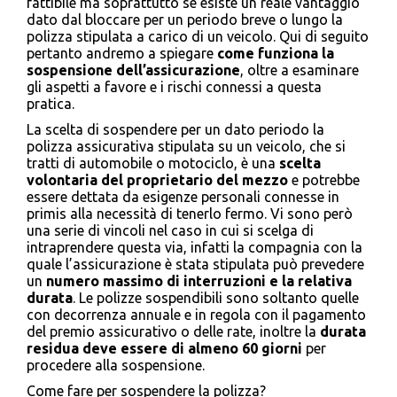
fattibile ma soprattutto se esiste un reale vantaggio
dato dal bloccare per un periodo breve o lungo la
polizza stipulata a carico di un veicolo. Qui di seguito
pertanto andremo a spiegare
come funziona la
sospensione dell’assicurazione
, oltre a esaminare
gli aspetti a favore e i rischi connessi a questa
pratica.
La scelta di sospendere per un dato periodo la
polizza assicurativa stipulata su un veicolo, che si
tratti di automobile o motociclo, è una
scelta
volontaria del proprietario del mezzo
e potrebbe
essere dettata da esigenze personali connesse in
primis alla necessità di tenerlo fermo. Vi sono però
una serie di vincoli nel caso in cui si scelga di
intraprendere questa via, infatti la compagnia con la
quale l’assicurazione è stata stipulata può prevedere
un
numero massimo di interruzioni e la relativa
durata
. Le polizze sospendibili sono soltanto quelle
con decorrenza annuale e in regola con il pagamento
del premio assicurativo o delle rate, inoltre la
durata
residua deve essere di almeno 60 giorni
per
procedere alla sospensione.
Come fare per sospendere la polizza?