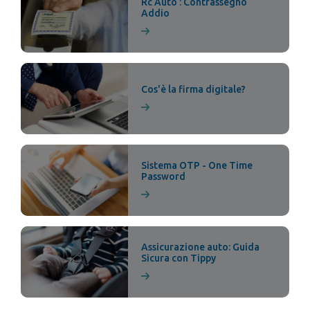
Rc Auto : Contrassegno
Addio
Cos'è la firma digitale?
Sistema OTP - One Time
Password
Assicurazione auto: Guida
Sicura con Tippy