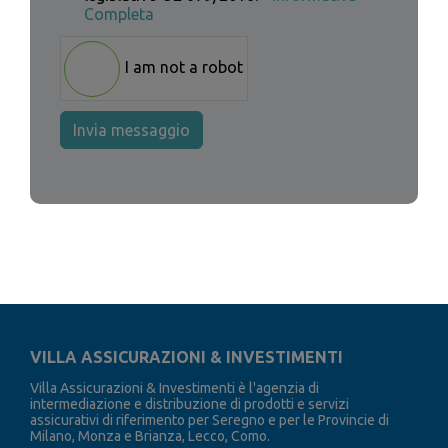
Completa
I am not a robot
Invia messaggio
VILLA ASSICURAZIONI & INVESTIMENTI
Villa Assicurazioni & Investimenti è l'agenzia di
intermediazione e distribuzione di prodotti e servizi
assicurativi di riferimento per Seregno e per le Provincie di
Milano, Monza e Brianza, Lecco, Como.