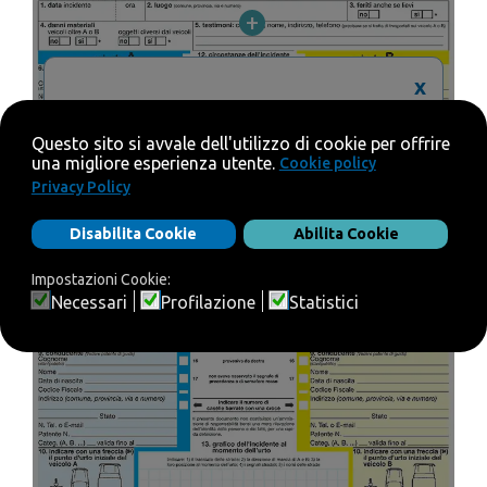
+
x
In questa sezione va inserito il luogo
dell'incidente, la via, l'ora e la data. Inoltre, va
specificato se vi sono feriti e/o danni
materiali.
+
+
+