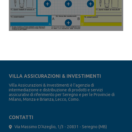
+
+
+
+
VILLA ASSICURAZIONI & INVESTIMENTI
Villa Assicurazioni & Investimenti è l'agenzia di
intermediazione e distribuzione di prodotti e servizi
assicurativi di riferimento per Seregno e per le Provincie di
Milano, Monza e Brianza, Lecco, Como.
CONTATTI
Via Massimo D'Azeglio, 1/3 - 20831 - Seregno (MB)