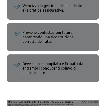
Velocizza la gestione dell'incidente
e la pratica assicurativa.
Previene contestazioni future,
garantendo una ricostruzione
corretta dei fatti.
Deve essere compilato e firmato da
entrambi i conducenti coinvolti
nell’incidente.