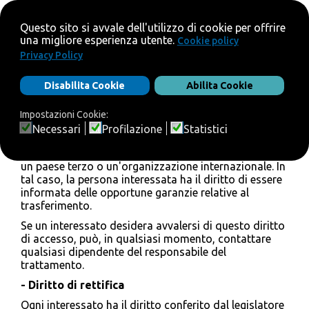
se i dati personali non sono raccolti
dall'interessato, eventuali informazioni disponibili
sulla loro origine;
l'esistenza di processi decisionali automatizzati,
inclusa la profilazione, di cui all'articolo 22, paragrafi
1 e 4, del GDPR e, almeno in tali casi, informazioni
significative sulla logica in questione, nonché sulla
significatività e sulle conseguenze previste tale
trattamento per l'interessato.
Inoltre, l'interessato ha il diritto di ottenere
informazioni sul trasferimento di dati personali verso
un paese terzo o un'organizzazione internazionale. In
tal caso, la persona interessata ha il diritto di essere
informata delle opportune garanzie relative al
trasferimento.
Se un interessato desidera avvalersi di questo diritto
di accesso, può, in qualsiasi momento, contattare
qualsiasi dipendente del responsabile del
trattamento.
- Diritto di rettifica
Ogni interessato ha il diritto conferito dal legislatore